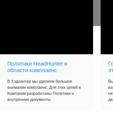
Политики HeadHunter в
Г
области комплаенс
э
В Хэдхантер мы уделяем большое
Вы
внимание комплаенс. Для этих целей в
ва
Компании разработаны Политики и
не
внутренние документы
де