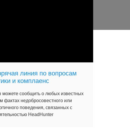
орячая линия по вопросам
тики и комплаенс
 можете сообщить о любых известных
м фактах недобросовестного или
этичного поведения, связанных с
ятельностью HeadHunter