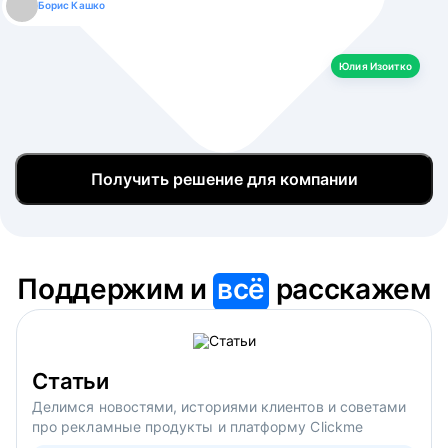
Борис Кашко
Юлия Изоитко
Александр Кулагин
Даниил Макаров
Екатерина Лазаренко
Юлия Изоитко
Получить решение для компании
Поддержим и
всё
расскажем
Статьи
Делимся новостями, историями клиентов и советами
про рекламные продукты и платформу Clickme