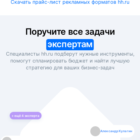
Скачать прайс-лист рекламных форматов hh.ru
Поручите все задачи
экспертам
Специалисты hh.ru подберут нужные инструменты,
помогут спланировать бюджет и найти лучшую
стратегию для ваших
бизнес-задач
+ ещё
4
эксперта
Екатерина Лазаренко
Александр Кулагин
Даниил Макаров
Борис Кашко
Юлия Изоитко