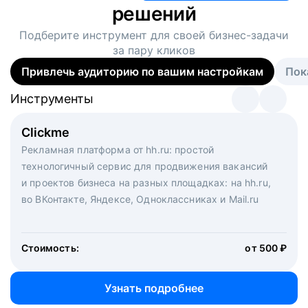
решений
Подберите инструмент для своей
бизнес-задачи
за пару кликов
Привлечь аудиторию по вашим настройкам
Пок
Инструменты
Инструменты
Инструменты
Виртуальный рекрутер
Clickme
Вакансия дня
Массовый подбор под ключ. Решите, сколько
Рекламная платформа от hh.ru: простой
Рекламный формат для вакансий на главной странице
кандидатов и когда вам нужно, и за дело возьмутся
технологичный сервис для продвижения вакансий
hh.ru. Увеличивает количество откликов
маркетологи, рекрутеры и проектные менеджеры
и проектов бизнеса на разных площадках: на hh.ru,
hh.ru с целым набором digital-инструментов
во ВКонтакте, Яндексе, Одноклассниках и Mail.ru
Стоимость:
от 200 000 ₽
Узнать подробнее
Стоимость:
от 500 ₽
Узнать подробнее
Узнать подробнее