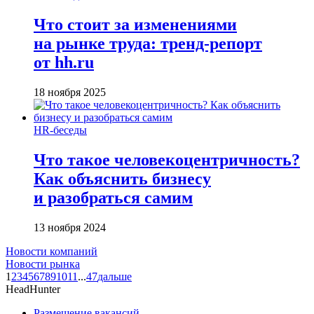
Что стоит за изменениями
на рынке труда: тренд-репорт
от hh.ru
18 ноября 2025
HR-беседы
Что такое человеко­центричность?
Как объяснить бизнесу
и разобраться самим
13 ноября 2024
Новости компаний
Новости рынка
1
2
3
4
5
6
7
8
9
10
11
...
47
дальше
HeadHunter
Размещение вакансий