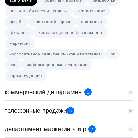
все отделы
продукты и проекты
разработка
развитие бизнеса и продажи
тестирование
дизайн
клиентский сервис
аналитика
финансы
информационная безопасность
маркетинг
корпоративное развитие рынков и капиталов
hr
axo
информационные технологии
юриспруденция
коммерческий департамент
9
Менеджер по работе с ключевыми клиентами (КАМ)
телефонные продажи
8
HeadHunter::Коммерческий департамент
вчера
Старший специалист телемаркетинга
департамент маркетинга и pr
з/п не указана
7
HeadHunter::Телефонные продажи
Москва