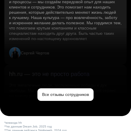
и процессы — мы создаём передовой опыт для наших
клиентов и сотрудников. Это помогает нам находить
решения, которые действительно меняют жизнь людей
к лучшему. Наша культура — про вовлечённость, заботу
и искреннее желание делать полезное. Мы гордимся тем,
что помогаем крутым компаниям и классным
специалистам находить друг друга. Быть частью таких
изменений по‑настоящему вдохновляет.
Сергей Чертов
hh.ru — это не просто работа
Это эмпатичные люди, заслуженные победы и дух
свободы. Мы помогаем миру и создаём лучший сервис
Все отзывы сотрудников
по поиску работы в стране.
Ольга Емельянова
*команда hh
**по данным Dream Job, 2025 год
***по данным рейтинга Similarweb, 2024 год