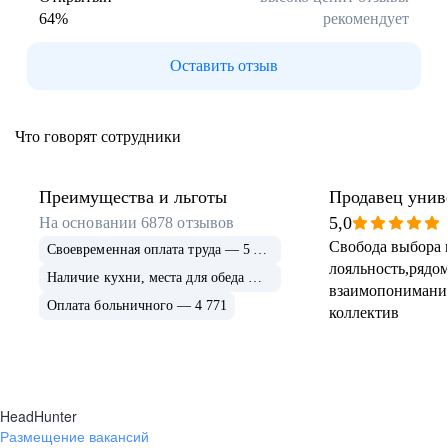
64
%
рекомендует
Буркина Фасо
Минск
Гомель
Могилев
Оставить отзыв
Витебск
Гродно
Брест
Архангельская
область
Что говорят сотрудники
Каргополь
Коряжма
Котлас
Мезень
Мирный
Новодвинск
Преимущества и льготы
Продавец унив
(Архангельская
5,0
На основании
6878
отзывов
область)
Свобода выбора 
Своевременная оплата труда — 5 675
Няндома
Онега
лояльность,рядом
Северодвинск
Сольвычегодск
Наличие кухни, места для обеда — 4 999
взаимопонимани
Шенкурск
Калининградская
Оплата больничного — 4 771
коллектив
область
Багратионовск
Балтийск
Гвардейск
Гурьевск
(Калининградская
область)
HeadHunter
Гусев
Зеленоградск
Размещение вакансий