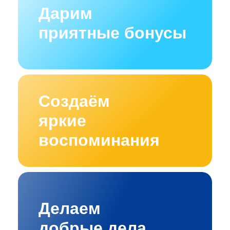
Дарим
приятные бонусы
Создаём
яркие
воспоминания
Делаем
добрые дела