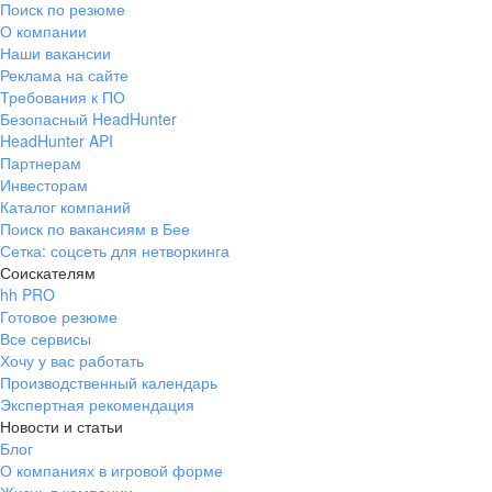
Поиск по резюме
Краснознаменск
Ладушкин
(Калининградская
О компании
область)
Наши вакансии
Мамоново
Неман
Реклама на сайте
Требования к ПО
Нестеров
Озерск
Безопасный HeadHunter
(Калининградская
область)
HeadHunter API
Партнерам
Пионерский
Полесск
Инвесторам
Правдинск
Светлогорск
Каталог компаний
(Калининградская
Поиск по вакансиям в Бее
область)
Сетка: соцсеть для нетворкинга
Светлый
Славск
Соискателям
Советск
Черняховск
hh PRO
(Калининградская
Готовое резюме
область)
Все сервисы
Республика Коми
Воркута
Хочу у вас работать
Вуктыл
Емва
Производственный календарь
Экспертная рекомендация
Инта
Микунь
Новости и статьи
Печора
Сосногорск
Блог
Усинск
Ухта
О компаниях в игровой форме
Новгородская
Боровичи