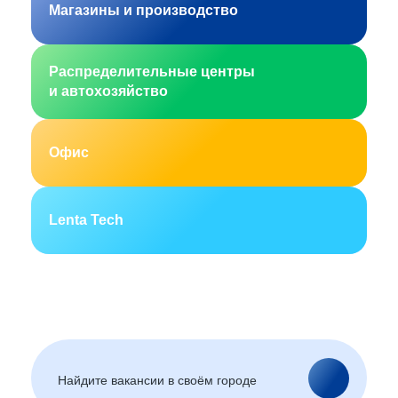
Магазины и производство
Распределительные центры
и автохозяйство
Офис
Lenta Tech
Москва
Санкт-Петербург
Екатеринбург
Новосибирск
Горно-Алтайск
Барнаул
Благовещенск
Архангельск
(Амурская область)
Астрахань
Белгород