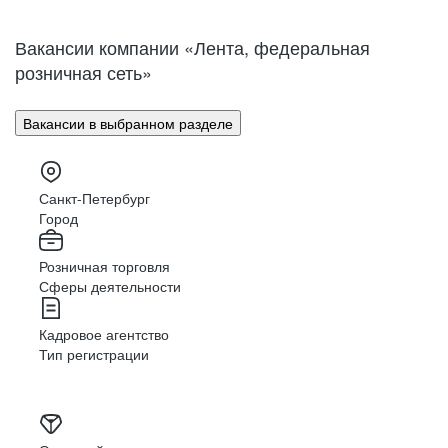
Нижний Новгород
Великий Новгород
Омск
Орел
Вакансии компании «Лента, федеральная
Оренбург
Пенза
розничная сеть»
Пермь
Петрозаводск
Псков
Ростов-на-Дону
Вакансии в выбранном разделе
Рязань
Самара
Саратов
Якутск
Южно-Сахалинск
Владикавказ
Санкт-Петербург
Смоленск
Ставрополь
Город
Тамбов
Казань
Розничная торговля
Тверь
Томск
Сферы деятельности
Кызыл
Тула
Тюмень
Ижевск
Кадровое агентство
Ульяновск
Уфа
Тип регистрации
Хабаровск
Абакан
Челябинск
Грозный
Чита
Чебоксары
Ярославль
Луганск