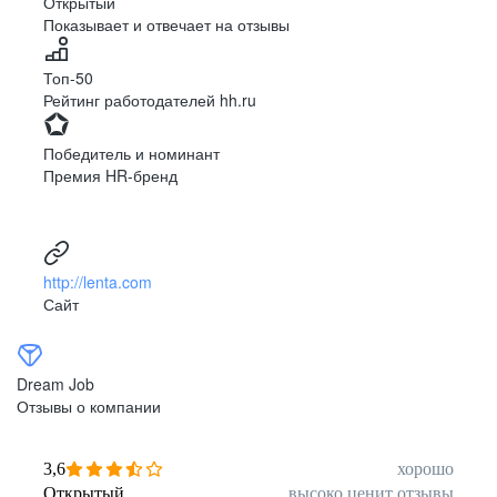
Открытый
Показывает и отвечает на отзывы
Луцк
Севастополь
Симферополь
Сумы
Топ-50
Тернополь
Ужгород
Рейтинг работодателей hh.ru
Харьков
Херсон
Хмельницкий
Черкассы
Победитель и номинант
Черновцы
Чернигов
Премия HR-бренд
Ленинградская
Ханты-Мансийск
область
Тольятти
Дудинка
(Красноярский край)
http://lenta.com
Тура (Красноярский
Агинское
Сайт
край)
(Забайкальский АО)
Усть-Ордынский
Палана
Анадырь
Сочи
Dream Job
Норильск
Дзержинск
Отзывы о компании
(Нижегородская
область)
Арзамас
Саров
3,6
хорошо
Обнинск
Салехард
Открытый
высоко ценит отзывы