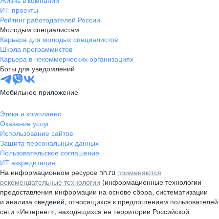
Жизнь в компании
область
ИТ-проекты
Рейтинг работодателей России
Валдай
Малая Вишера
Молодым специалистам
Окуловка
Пестово
Карьера для молодых специалистов
Сольцы
Старая Русса
Школа программистов
Карьера в некоммерческих организациях
Холм
Чудово
Боты для уведомлений
Мурманская область
Апатиты
Гаджиево
Заозерск
Мобильное приложение
Заполярный
Кандалакша
Кировск (Мурманская
Ковдор
Этика и комплаенс
область)
Оказание услуг
Кола
Мончегорск
Использование сайтов
Защита персональных данных
Оленегорск
Островной
Пользовательское соглашение
Полярные Зори
Полярный
ИТ аккредитация
Североморск
Снежногорск
На информационном ресурсе hh.ru
применяются
Республика Карелия
Беломорск
рекомендательные технологии
(информационные технологии
предоставления информации на основе сбора, систематизации
Кемь
Кондопога
и анализа сведений, относящихся к предпочтениям пользователей
Костомукша
Лахденпохья
сети «Интернет», находящихся на территории Российской
Медвежьегорск
Олонец