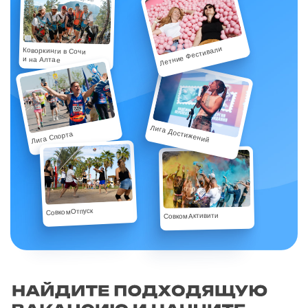
Летние Фестивали
Коворкинги в Сочи
и на Алтае
Лига Достижений
Лига Спорта
СовкомОтпуск
СовкомАктивити