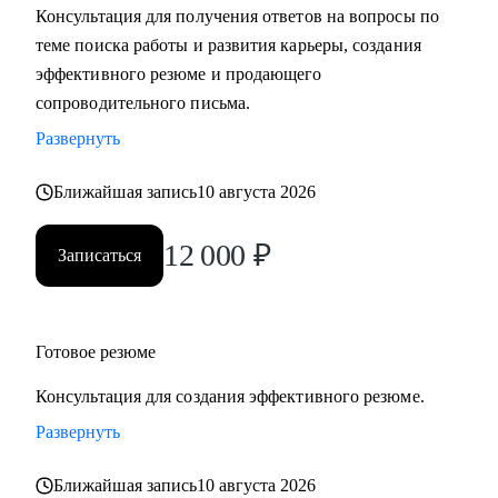
Консультация для получения ответов на вопросы по
теме поиска работы и развития карьеры, создания
С чем помогу:
эффективного резюме и продающего
• Разработать карьерную стратегию и план перехода в IT из
сопроводительного письма.
других сфер.
Развернуть
• Определить, какие из имеющихся навыков можно
применить сейчас, а чему можно научиться в процессе
Ближайшая запись
10 августа 2026
смены вектора.
• Правильно преподнести текущий опыт как в резюме, так
12 000
₽
Записаться
и в самопрезентации на интервью.
• Разобраться в рынке IT и его трендах.
Кому могу помочь:
Готовое резюме
• IT-специалистам от начального уровня до руководителей
Консультация для создания эффективного резюме.
в направлениях: Разработка, Тестирование, Техническая
поддержка, Прикладное и системное администрирование,
Развернуть
DevOps, Продуктовый и Проектный менеджмент,
Ближайшая запись
10 августа 2026
Системная аналитика