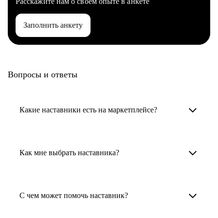
Расскажите нам о своем опыте в анкете
Заполнить анкету
Вопросы и ответы
Какие наставники есть на маркетплейсе?
Карьерные наставники — это HR-
специалисты, карьерные консультанты,
Как мне выбрать наставника?
психологи, резюмерайтеры и менторы.
Умный поиск поможет в три клика выбрать
Менторы работают в ИТ, дизайне, других
наставника для достижения вашей цели.
С чем может помочь наставник?
узкоспециализированных сферах. Они
помогут прокачать навыки, построить