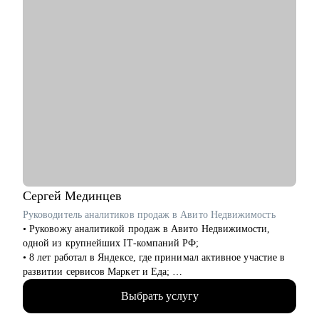
• Специалистам и менеджеров в росте, операциях,
маркетинге, управлении, продакт- и проектной работе.
• Руководителям, которые давно не искали работу — но
пришло время.
Junior, Middle и Senior-специалистам, которые хотят расти или
выйти на международный рынок.
Сергей
Мединцев
Руководитель аналитиков продаж в Авито Недвижимость
• Руковожу аналитикой продаж в Авито Недвижимости,
одной из крупнейших IT-компаний РФ;
• 8 лет работал в Яндексе, где принимал активное участие в
развитии сервисов Маркет и Еда;
• Выступаю спикером и ментором на крупнейших онлайн-
Выбрать услугу
курсах (Skillfactory и другие);
• Живу в Испании и успешно работаю удаленно;