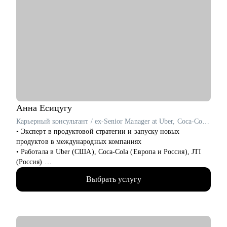
Анна
Есицугу
Карьерный консультант / ex-Senior Manager at Uber, Coca-Cola, JTI
• Эксперт в продуктовой стратегии и запуску новых
продуктов в международных компаниях
• Работала в Uber (США), Coca-Cola (Европа и Россия), JTI
(Россия)
• Разносторонний опыт работы в крупных компаниях:
Выбрать услугу
запускала новые продукты, составляла стратегии, занималась
операционной эффективностью и аналитикой
• Лидировала запуск quick commerce продукта в США «Uber
Eats Market», а также создала сеть дарксторов для линии
косметики Дженнифер Энистон на Uber Eats