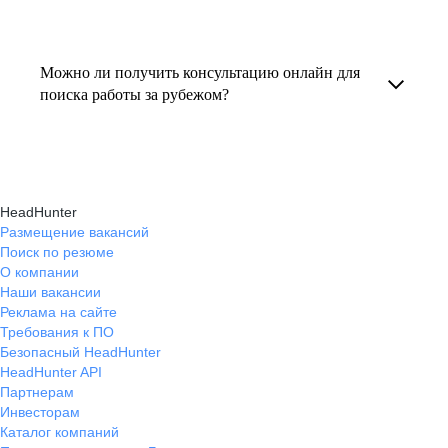
резюме под международные стандарты
текущем месте работы и о том, кому он будет
Профессиональная помощь в поиске работы
и рекомендации по прохождению интервью.
полезен, с какими запросами работает.
за границей включает подготовку резюме
Можно ли получить консультацию онлайн для
Вы точно найдёте того, кто вам нужен!
на иностранном языке, подбор вакансий,
поиска работы за рубежом?
адаптацию к международному рынку труда
Да, карьерные эксперты hh.ru оказывают
и советы по успешному трудоустройству.
помощь в поиске работы за границей онлайн,
помогая выбрать страну, вакансию, а также
HeadHunter
эффективно пройти все этапы собеседования.
Размещение вакансий
Поиск по резюме
О компании
Наши вакансии
Реклама на сайте
Требования к ПО
Безопасный HeadHunter
HeadHunter API
Партнерам
Инвесторам
Каталог компаний